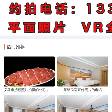
热门推荐
义马市携程照片拍摄的公司，藏在煤城转型后的街巷里。名字不响，门脸也小，但打开携程App搜索“义马酒店”或“义马景区”，头图那些光线干净、构图工整的图片，大半出自这家公司六个人的相机。他们不接婚纱照，不拍生日宴，只做一件事——为携程平台上的商户和目的地生产“让人想下单”的照片。
舞钢民宿宣传照片的电话