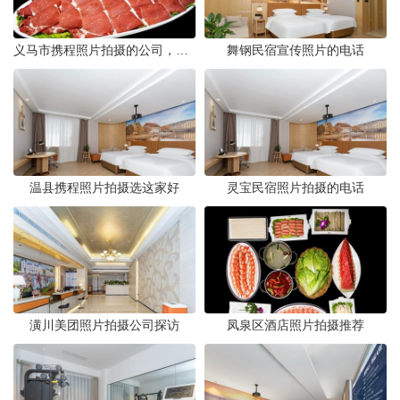
义马市携程照片拍摄的公司，藏在煤城转型后的街巷里。名字不响，门脸也小，但打开携程App搜索“义马酒店”或“义马景区”，头图那些光线干净、构图工整的图片，大半出自这家公司六个人的相机。他们不接婚纱照，不拍生日宴，只做一件事——为携程平台上的商户和目的地生产“让人想下单”的照片。
舞钢民宿宣传照片的电话
温县携程照片拍摄选这家好
灵宝民宿照片拍摄的电话
潢川美团照片拍摄公司探访
凤泉区酒店照片拍摄推荐