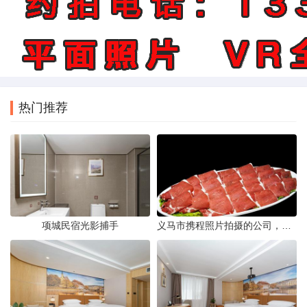
热门推荐
项城民宿光影捕手
义马市携程照片拍摄的公司，藏在煤城转型后的街巷里。名字不响，门脸也小，但打开携程App搜索“义马酒店”或“义马景区”，头图那些光线干净、构图工整的图片，大半出自这家公司六个人的相机。他们不接婚纱照，不拍生日宴，只做一件事——为携程平台上的商户和目的地生产“让人想下单”的照片。