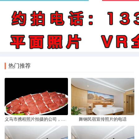
热门推荐
义马市携程照片拍摄的公司，藏在煤城转型后的街巷里。名字不响，门脸也小，但打开携程App搜索“义马酒店”或“义马景区”，头图那些光线干净、构图工整的图片，大半出自这家公司六个人的相机。他们不接婚纱照，不拍生日宴，只做一件事——为携程平台上的商户和目的地生产“让人想下单”的照片。
舞钢民宿宣传照片的电话