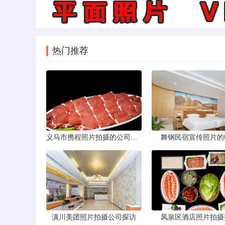
热门推荐
义马市携程照片拍摄的公司，藏在煤城转型后的街巷里。名字不响，门脸也小，但打开携程App搜索“义马酒店”或“义马景区”，头图那些光线干净、构图工整的图片，大半出自这家公司六个人的相机。他们不接婚纱照，不拍生日宴，只做一件事——为携程平台上的商户和目的地生产“让人想下单”的照片。
舞钢民宿宣传照片的
潢川美团照片拍摄公司探访
凤泉区酒店照片拍摄