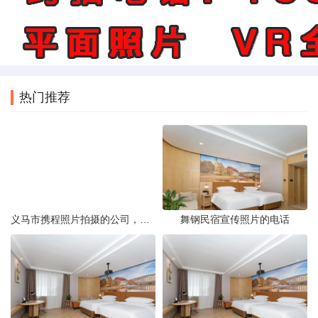
热门推荐
义马市携程照片拍摄的公司，藏在煤城转型后的街巷里。名字不响，门脸也小，但打开携程App搜索“义马酒店”或“义马景区”，头图那些光线干净、构图工整的图片，大半出自这家公司六个人的相机。他们不接婚纱照，不拍生日宴，只做一件事——为携程平台上的商户和目的地生产“让人想下单”的照片。
舞钢民宿宣传照片的电话