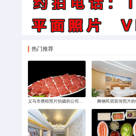
热门推荐
义马市携程照片拍摄的公司，藏在煤城转型后的街巷里。名字不响，门脸也小，但打开携程App搜索“义马酒店”或“义马景区”，头图那些光线干净、构图工整的图片，大半出自这家公司六个人的相机。他们不接婚纱照，不拍生日宴，只做一件事——为携程平台上的商户和目的地生产“让人想下单”的照片。
舞钢民宿宣传照片的