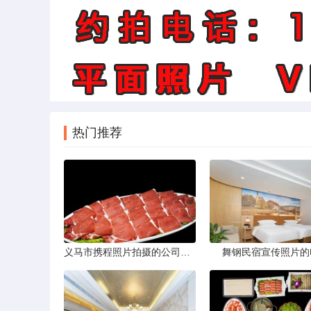
热门推荐
义马市携程照片拍摄的公司，藏在煤城转型后的街巷里。名字不响，门脸也小，但打开携程App搜索“义马酒店”或“义马景区”，头图那些光线干净、构图工整的图片，大半出自这家公司六个人的相机。他们不接婚纱照，不拍生日宴，只做一件事——为携程平台上的商户和目的地生产“让人想下单”的照片。
舞钢民宿宣传照片的