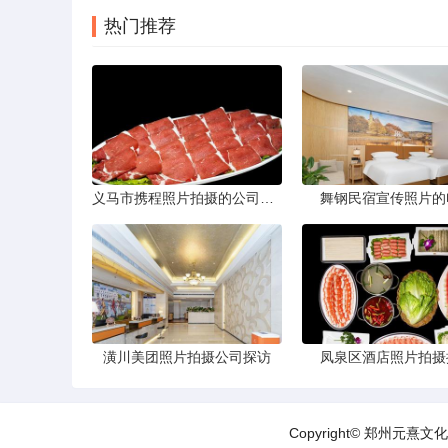
热门推荐
义马市携程照片拍摄的公司，藏在煤城转型后的街巷里。名字不响，门脸也小，但打开携程App搜索“义马酒店”或“义马景区”，头图那些光线干净、构图工整的图片，大半出自这家公司六个人的相机。他们不接婚纱照，不拍生日宴，只做一件事——为携程平台上的商户和目的地生产“让人想下单”的照片。
舞钢民宿宣传照片的
潢川美团照片拍摄公司探访
凤泉区酒店照片拍摄
Copyright© 郑州元