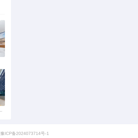
家强？实探评测与攻略分享
图
豫ICP备2024073714号-1