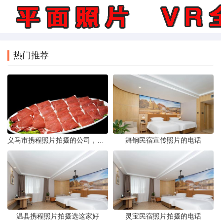
热门推荐
义马市携程照片拍摄的公司，藏在煤城转型后的街巷里。名字不响，门脸也小，但打开携程App搜索“义马酒店”或“义马景区”，头图那些光线干净、构图工整的图片，大半出自这家公司六个人的相机。他们不接婚纱照，不拍生日宴，只做一件事——为携程平台上的商户和目的地生产“让人想下单”的照片。
舞钢民宿宣传照片的电话
温县携程照片拍摄选这家好
灵宝民宿照片拍摄的电话