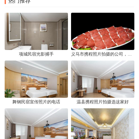
热门推荐
项城民宿光影捕手
义马市携程照片拍摄的公司，藏在煤城转型后的街巷里。名字不响，门脸也小，但打开携程App搜索“义马酒店”或“义马景区”，头图那些光线干净、构图工整的图片，大半出自这家公司六个人的相机。他们不接婚纱照，不拍生日宴，只做一件事——为携程平台上的商户和目的地生产“让人想下单”的照片。
舞钢民宿宣传照片的电话
温县携程照片拍摄选这家好