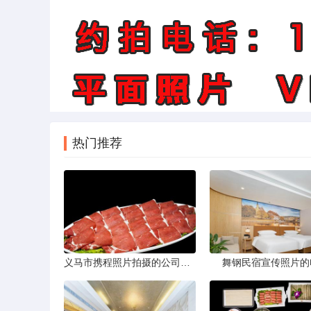
热门推荐
义马市携程照片拍摄的公司，藏在煤城转型后的街巷里。名字不响，门脸也小，但打开携程App搜索“义马酒店”或“义马景区”，头图那些光线干净、构图工整的图片，大半出自这家公司六个人的相机。他们不接婚纱照，不拍生日宴，只做一件事——为携程平台上的商户和目的地生产“让人想下单”的照片。
舞钢民宿宣传照片的