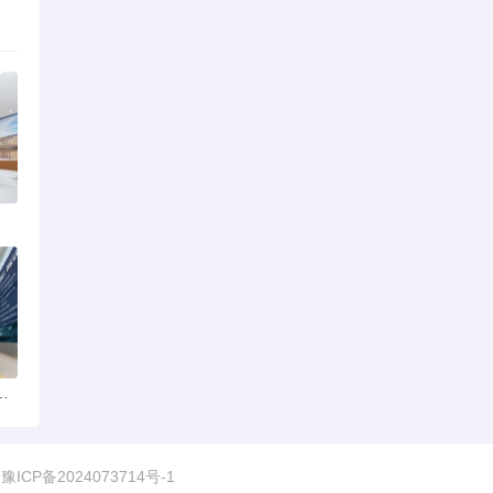
家强？实探评测与攻略分享
图
豫ICP备2024073714号-1