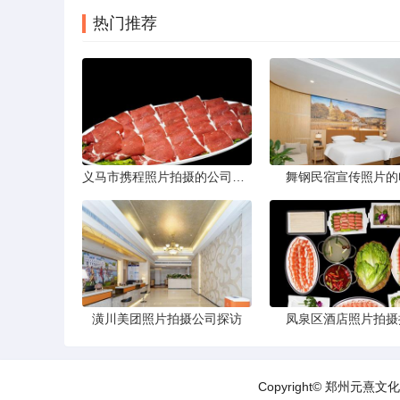
热门推荐
义马市携程照片拍摄的公司，藏在煤城转型后的街巷里。名字不响，门脸也小，但打开携程App搜索“义马酒店”或“义马景区”，头图那些光线干净、构图工整的图片，大半出自这家公司六个人的相机。他们不接婚纱照，不拍生日宴，只做一件事——为携程平台上的商户和目的地生产“让人想下单”的照片。
舞钢民宿宣传照片的
潢川美团照片拍摄公司探访
凤泉区酒店照片拍摄
Copyright© 郑州元