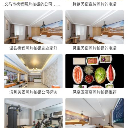
义马市携程照片拍摄的公司，藏在煤城转型后的街巷里。名字不响，门脸也小，但打开携程App搜索“义马酒店”或“义马景区”，头图那些光线干净、构图工整的图片，大半出自这家公司六个人的相机。他们不接婚纱照，不拍生日宴，只做一件事——为携程平台上的商户和目的地生产“让人想下单”的照片。
舞钢民宿宣传照片的电话
温县携程照片拍摄选这家好
灵宝民宿照片拍摄的电话
潢川美团照片拍摄公司探访
凤泉区酒店照片拍摄推荐