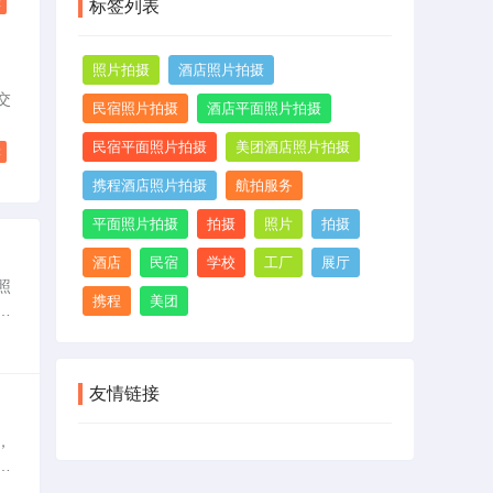
读
标签列表
民
灰
照片拍摄
酒店照片拍摄
洞
院
交
民宿照片拍摄
酒店平面照片拍摄
时
影
好
摄
民宿平面照片拍摄
美团酒店照片拍摄
读
接
携程酒店照片拍摄
航拍服务
早
，
平面照片拍摄
拍摄
照片
拍摄
风
酒店
民宿
学校
工厂
展厅
全
照
操
携程
美团
艺
、
友情链接
，
在
和