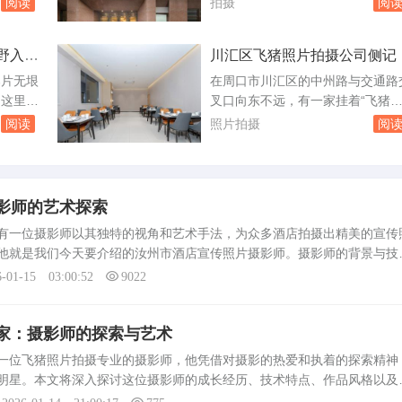
阅读
拍摄
阅
是从网上下载或...
有专业摄
老槐树揉进同一个画面里。新蔡的
家的肥猪
宿大多藏在县城边缘的村落，青砖
野入画
川汇区飞猪照片拍摄公司侧记
参加县里
瓦，门头不显眼，推开木门却别有
少农户看
天。拍摄时别急着架三脚架，先在
那片无垠
在周口市川汇区的中州路与交通路
通了那个
里走一圈，找到太阳落山前那一小
，这里的
叉口向东不远，有一家挂着“飞猪
听，就是
——光从西侧矮墙斜斜打过来，正
，镜头里
像”招牌的公司。这家成立八年的
阅读
照片拍摄
阅
照亮堂屋的土坯...
了魂。想
影工作室，不拍婚纱不拍亲子，专
乡野深处
飞猪平台的商品照片。老板姓刘，
生长出来
年做过电商设计师，熟悉平台规则
外的精致
清楚一张主图需要多大尺寸、什么
影师的艺术探索
朋友。民
格才能提升点击率。他手下有八个
一位摄影师以其独特的视角和艺术手法，为众多酒店拍摄出精美的宣传
点半到七
职摄影师，一半是航拍手，能熟练
他就是我们今天要介绍的汝州市酒店宣传照片摄影师。摄影师的背景与技
纵无人机。公...
影师，他不仅拥有专业的摄影技术和丰富的实践经验，还对汝州市的文化
6-01-15 03:00:52
9022
家：摄影师的探索与艺术
位飞猪照片拍摄专业的摄影师，他凭借对摄影的热爱和执着的探索精神
明星。本文将深入探讨这位摄影师的成长经历、技术特点、作品风格以及
。摄影师的成长经历这位摄影师自幼对摄影产生浓厚兴趣，通过不断学习