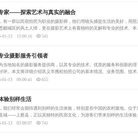
专家——探索艺术与真实的融合
，有一群以民宿拍照为职业的摄影师，他们用镜头捕捉生活的美好，用照
悉郾城区的风土人情，更在摄影艺术上有着独特的见解和专业的技术。本
拍照专业的摄影师的相关内容。专业背景这些摄影师大多数具备摄影专业
6-01-13 15:00:16
541
专业摄影服务引领者
当地知名的摄影服务提供商，以其专业的技术、优质的服务和创新的理
好评。本文将详细介绍巩义市携程拍照公司的基本情况、业务范围、技术
以全面展现其在摄影行业的领先地位。公司基本情况巩义市携程拍照公司
6-01-13 09:00:41
655
.
体验别样生活
，我们经常会期待遇到别样的生活体验，特别是在中国的农村腹地。位于
县城——上蔡县，正以其独特的民宿文化，为游客们带来别样的生活体验
，为您详细介绍上蔡县民宿的宣传拍摄情况。上蔡县民宿宣传拍摄的电话
6-01-13 03:00:07
741