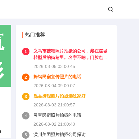
热门推荐
义马市携程照片拍摄的公司，藏在煤城
1
转型后的街巷里。名字不响，门脸也
小，但打开携程App搜索“义马酒
2026-08-05 03:00:45
店”或“义马景区”，头图那些光线干净、
舞钢民宿宣传照片的电话
构图工整的图片，大半出自这家公司六
2
个人的相机。他们不接婚纱照，不拍生
2026-08-04 09:00:07
日宴，只做一件事——为携程平台上的
温县携程照片拍摄选这家好
3
商户和目的地生产“让人想下单”的照
片。
2026-08-03 21:00:57
灵宝民宿照片拍摄的电话
4
2026-08-02 21:00:40
潢川美团照片拍摄公司探访
5