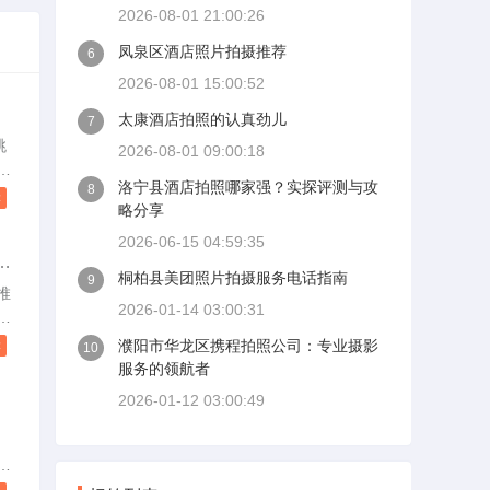
2026-08-01 21:00:26
凤泉区酒店照片拍摄推荐
6
2026-08-01 15:00:52
太康酒店拍照的认真劲儿
7
跳
2026-08-01 09:00:18
在
洛宁县酒店拍照哪家强？实探评测与攻
8
，
读
略分享
的
年
2026-06-15 04:59:35
么
像
桐柏县美团照片拍摄服务电话指南
9
往
推
2026-01-14 03:00:31
八
边
用
高
读
濮阳市华龙区携程拍照公司：专业摄影
10
明
服务的领航者
道
2026-01-12 03:00:49
文
的
暮
片
棵