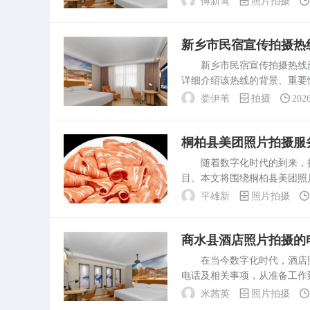
傅新莺
照片拍摄
实践，逐渐掌握了摄影的基...
新乡市民宿宣传拍摄热
新乡市民宿宣传拍摄热线已
详细介绍该热线的背景、重要
重要性随着旅游业的快速发展
娄伊苇
拍摄
202
丰富，各具特色，为了更好...
桐柏县美团照片拍摄服
随着数字化时代的到来，摄
目。本文将围绕桐柏县美团照
照片拍摄桐柏县位于河南省南
平雄新
照片拍摄
展，当地的美团照片拍摄服...
商水县酒店照片拍摄的
在当今数字化时代，酒店照
电话及相关事项，从准备工作
准备工作1. 了解酒店信息
米茜英
照片拍摄
些信息将有助于更好地...