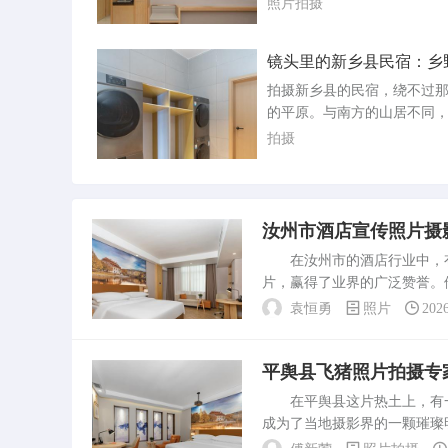
照片拍摄
到...
告宣称，只要拨打电话，就
影师带着设备上门，给农户
镜头里的新乡县民宿：乡
拍摄一辑精美的写真，用来
来
组织的农产品推广活动。不
拍摄新乡县的民宿，绕不过
到后信以为真，陆续有人拨
的平原。与南方的山居不同
号码。结果电话不是无人接
民宿格局是铺开的、坦荡的
拍摄
对方操着外地...
如果没有麦田和杨树，就少
拍出能打动人的片子，得往
走，把民宿当作这片土地上
的一株庄稼，而不是孤悬在
汝州市酒店宣传照片摄
标本。光线是第一个要等的
在汝州市的酒店行业中，有
宿的砖墙和木窗，在清晨六
片，赢得了业界的广泛赞誉。
点半之间，会...
作为汝州市的酒店宣传照片摄
袁恒勇
照片
202
历史和地理环境有着深入的...
平舆县飞猪照片拍摄专
在平舆县这片热土上，有一
成为了当地摄影界的一颗璀璨
飞猪照片拍摄领域的专业贡献