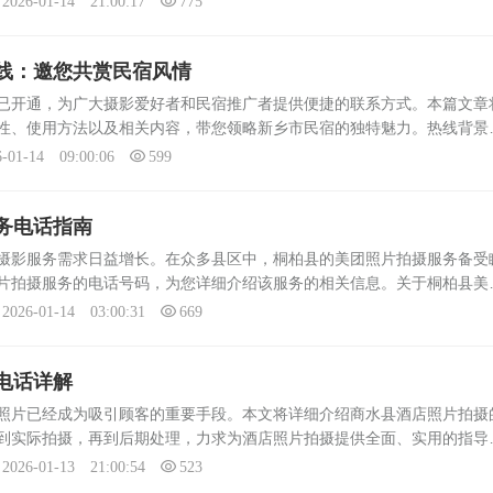
2026-01-14 21:00:17
775
线：邀您共赏民宿风情
开通，为广大摄影爱好者和民宿推广者提供便捷的联系方式。本篇文章
性、使用方法以及相关内容，带您领略新乡市民宿的独特魅力。热线背景
，民宿作为旅游住宿的新兴选择，越来越受到游客的青睐。新乡市民宿资
6-01-14 09:00:06
599
务电话指南
影服务需求日益增长。在众多县区中，桐柏县的美团照片拍摄服务备受
片拍摄服务的电话号码，为您详细介绍该服务的相关信息。关于桐柏县美
部，是一个风景秀丽、文化底蕴深厚的地方。近年来，随着旅游业的蓬勃
2026-01-14 03:00:31
669
电话详解
片已经成为吸引顾客的重要手段。本文将详细介绍商水县酒店照片拍摄
到实际拍摄，再到后期处理，力求为酒店照片拍摄提供全面、实用的指导
：在开始拍摄之前，需要了解酒店的基本信息，如酒店名称、地址、特色等。
2026-01-13 21:00:54
523