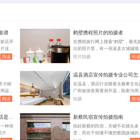
靠谱
鹤壁携程照片的拍摄者
是新店开
在携程旅行网上搜索“鹤壁”，最先
照片这几
出的照片里，有一张浚县古城城墙
房前先看
暮色中的剪影，晚霞铺满卫河水面
阅读
照片拍摄
阅
不行，装
檐角上的灯笼刚刚亮起。这张照片
我因为自
拍摄者叫陈志远，鹤壁本地人，今
温县酒店宣传拍摄专业公司怎
材，前前
四十一岁，为携程提供鹤壁地区影
选
队，有些
已经七年。他每年在鹤壁各个景点
州市大峪
在温县，酒店行业随着太极拳文化
新蔡本地
返超过两百天，相机快门累计按下
师周远背
广和旅游发展逐渐升温，陈家沟周
酒店宣传
十万次，但真正通过审核被携程采
旁的石子
的民宿和县城内的商务酒店都需要
阅读
拍摄
阅
的，只有一...
弃的桑树
质量的宣传影像。很多酒店经营者
民宿，此
白要拍，但不知道交给谁，更不知
话是骗
新蔡民宿宣传拍摄指南
外墙，木
如何判断拍摄团队是否专业。这篇
老槐树的
章就围绕这个问题，给你一个实用
了一种张
拍好新蔡的民宿，关键不在镜头多
在灰白的
选择思路。先看拍摄公司的实战经
照片拍
贵，而在于你懂不懂把蔡国故城的
提前一天
验，而不是只看样片。有些公司样
码。广
色、洪河两岸的炊烟，和院子里那