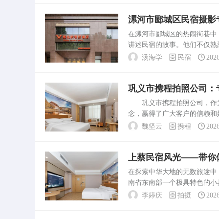
漯河市郾城区民宿摄影
在漯河市郾城区的热闹街巷中
讲述民宿的故事。他们不仅熟
将深入探讨漯河市郾城区民宿
汤海学
民宿
202
教育背景，拥有丰富的摄影...
巩义市携程拍照公司：
巩义市携程拍照公司，作为
念，赢得了广大客户的信赖和
力、服务优势以及未来展望，
魏坚云
携程
202
立于数年前，是一家专注于提..
上蔡民宿风光——带你
在探索中华大地的无数旅途中
南省东南部一个极具特色的小
今天，我们将通过电话的方式
李婷庆
拍摄
202
要了解更多关于上蔡县民宿...